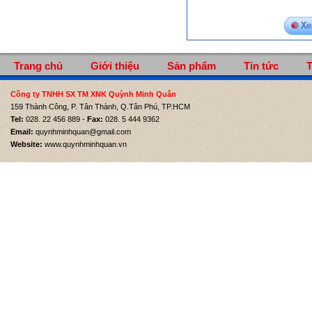
Trang chủ
Giới thiệu
Sản phẩm
Tin tức
T
Công ty TNHH SX TM XNK Quỳnh Minh Quân
159 Thành Công, P. Tân Thành, Q.Tân Phú, TP.HCM
Tel:
028. 22 456 889 -
Fax:
028. 5 444 9362
Email:
quynhminhquan@gmail.com
Website:
www.quynhminhquan.vn