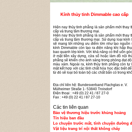
Kính thủy tinh Dimmable cao cấp
Hiện nay thủy tinh phẳng là sản phẩm mới thay 
cấp và trung tâm thương mại.
Hiện nay thủy tinh phẳng là sản phẩm mới thay 
cấp và trung tâm thương mại. Sử dụng loại kính
sẽ mang tới những ưu điểm lớn như tạo nguồn s
kính Dimmable còn tạo ra điện năng khi hấp thụ 
bao quanh lớp kính. Với khả năng có thể uốn gó
ở mặt tiền xây dựng, cửa sổ hoặc làm đồ nội th
phẳng sẽ khiến cho ánh sáng trong phòng đạt độ
màu xám. Ngoài ra, kính thủy tinh phẳng còn tự
mặt kết hợp với các tính chất hóa học đặc biệt đ
từ đó sẽ loại bỏ toàn bộ các chất bẩn có trong k
Địa chỉ liên hệ: Bundesverband Flachglas e. V.
Mülheimer Straße 1- 53840 Troisdorf
Điện thoại : +49 (0) 22 41 / 87 27-0
Fax : +49 (0) 22 41 / 87 27-10
Các tin liên quan
Bảo vệ thương hiệu trước khủng hoảng
Tín hiệu ban đầu
Lo chuyện trước mắt, tính chuyện đường d
Vật liệu trang trí nội thất không cháy