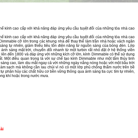
thế kính cao cấp với khả năng đáp ứng yêu cầu tuyệt đối của những tòa nhà cao
thế kính cao cấp với khả năng đáp ứng yêu cầu tuyệt đối của những tòa nhà cao
 Dimmable cỡ lớn trong các khung nhà để thay thế làm trần nhà hoặc vách ngăn
áng tự nhiên, giảm thiểu tiêu tốn điện năng từ nguồn sáng của bóng đèn. Lớp
ánh sáng mặt trời, chuyển đổi nhanh từ một turbin rất nhỏ đặt ở hệ thống viền
c lên đến 1800 và đáp ứng với những kích cỡ lớn, kính Dimmable có thể sử dụng
ất. Một điều quan trọng là với sự chế tạo kính Dimmable như một tấm thủy tinh
 sáng cao, làm dịu mắt ngay cả với những ngày nắng nóng hoặc với một bầu trời
 làm sạch mà không cần lau chùi vì nó có một lớp phủ chống thấm nước trên bề
ể tự phân hủy các chất hữu cơ bền vững thông qua ánh sáng tia cực tím tự nhiên,
hông khí hoặc trong nước mưa.
ài