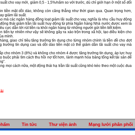
suất cho vay mới, giảm 0,5 - 1,5%/năm so với trước, dù chỉ giới hạn ở một số đối
 tiền mặt dồi dào, không còn căng thẳng như thời gian qua. Quan trọng hơn,
ay giảm lãi suất.
o mà các ngân hàng đồng loạt giảm lãi suất cho vay, nghĩa là nhu cầu huy động
ột động thái giảm trần lãi suất huy động từ phía Ngân hàng Nhà nước được xem là
tiêu cực dẫn tới rút tiền ra khỏi ngân hàng từ những người gửi tiền tiết kiệm.
n tiến tự nhiên như vậy sẽ không gây ra xáo trộn trong xã hội, tạo điều kiện cho
ủa mình.
hàng, giao chỉ tiêu tăng trưởng tín dụng cho từng nhóm chính là tiền đề cho đợt
 trưởng tín dụng cao và dồi dào tiền mặt có thể giảm dần lãi suất cho vay mà
 thấp cho nhóm 3 (8%) và không cho nhóm 4 được tăng trưởng tín dụng, áp lực huy
buộc phải tìm cách thu hồi nợ tốt hơn, lành mạnh hóa bảng tổng kết tài sản để
ng”.
 mọi cách nữa, một động thái hạ trần lãi suất cũng khó kéo theo một cuộc đua
ài
phẩm
Tin tức
Thư viện ảnh
Mạng lưới phân phối