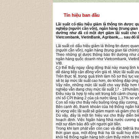
Tín hiệu ban đầu
Lãi suất có dấu hiệu giảm là thông tin được q
nghiệp (người cần vốn), ngân hàng (trung gian 
dường như đã có một đợt giảm lãi suất cho 
Vietcombank, VietinBank, Agribank,… sau đó l
Lãi suất có dấu hiệu giảm là thông tin được quan
(người cần vốn), ngân hàng (trung gian tài chính) 
Theo những gì được thông báo thì dường như đã
ngân hàng quốc doanh như Vietcombank, VietinB
VIB.
Có thể thấy ngay rằng động thái này mang tính 
dễ dàng tiếp cận đồng vốn giá rẻ. Mức lãi suất ư
Trên thực tế, trong quá trình làm hồ sơ thủ tục
sẽ bị áp mức lãi suất cao hơn, do không đáp ứng
Vậy nên, những mức lãi suất cho vay thấp hơn
nghiệp vẫn đang chịu mức lãi suất 17 - 18%/năm
Điều này là hợp lý nếu xét trong bối cảnh chung 
chỉ số CPI tháng 2 của cả nước tăng 1,37% so vớ
Con số này cho thấy nếu buông lỏng dây cương, “
Bên cạnh đó, thanh khoản của hệ thống ngân hàn
kỳ vọng việc lãi suất sẽ giảm mạnh và giảm cho t
Dù vậy, đây là một tín hiệu vui cho thấy diễn b
hoạch định. Việc Ngân hàng Nhà nước cương quy
một sự đảm bảo đối với người gửi tiền.
Trong khi lạm phát vẫn còn cao và đặc biệt là t
thời gian qua, một động thái hạ lãi suất huy động
khỏi hệ thống ngân hàng bởi cảm thấy mình bị thi