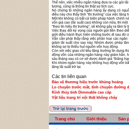
Thế nên, việc nhiều ngân hàng đưa ra các gói lãi 
tượng, cũng là thông tin thật sự tích cực.
Nó chứng tỏ những ngân hàng ấy đang có nguồn
điều này cho thấy tính “thị trường” của việc tăng h
Một khi không có bất cứ biện pháp hành chính nà
vốn giá cao (lãi suất cao) không còn nữa, thì m
“theo tín hiệu thị trường”, sẽ không gây ra tâm lý 
Việc thay đổi kỳ vọng của người gửi tiền theo diễ
giới điều hành thực hiện những bước đi sau đó c
Vẫn cần phải thấy rằng việc phân loại các ngân 
giảm lãi suất cho vay này. Nhóm được phép tăng
không sợ bị thiếu hụt nguồn vốn huy động.
Còn với việc giao chỉ tiêu tăng trưởng tín dụng
động vốn của những ngân hàng này giảm hẳn, họ 
sáu tháng sau có cơ sở được đánh giá “thăng hạ
Khi nhóm ngân hàng này không huy động vốn bằng
tăng lãi suất trở lại.
Các tin liên quan
Bảo vệ thương hiệu trước khủng hoảng
Lo chuyện trước mắt, tính chuyện đường d
Kính thủy tinh Dimmable cao cấp
Vật liệu trang trí nội thất không cháy
Trang chủ
Giới thiệu
Sản 