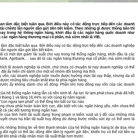
uan tâm đặc biệt tuần qua. Bởi điều này có tác động trực tiếp đến các doanh
tài chính) lẫn người dân gửi tiền tiết kiệm. Theo những gì được thông báo thì
vay trong hệ thống ngân hàng, khởi đầu là các ngân hàng quốc doanh như
à các ngân hàng thương mại cổ phần, mà sớm nhất là VIB.
 tâm đặc biệt tuần qua. Bởi điều này có tác động trực tiếp đến các doanh nghiệp
lẫn người dân gửi tiền tiết kiệm.
 có một đợt giảm lãi suất cho vay trong hệ thống ngân hàng, khởi đầu là các
ank, Agribank,… sau đó là các ngân hàng thương mại cổ phần, mà sớm nhất là
khích lệ doanh nghiệp là chính, chứ chưa có chuyện từ nay doanh nghiệp có thể
u đãi ấy hiện chỉ dành cho một số nhóm đối tượng mà thôi.
 vay vốn, các doanh nghiệp luôn muốn được hưởng mức lãi vay thấp, nhưng đa số
 được những tiêu chuẩn khắt khe từ phía ngân hàng.
 trước ấy không dành cho số đông. Phần lớn hợp đồng vay vốn của các doanh
.
của hệ thống ngân hàng lẫn cả nền kinh tế. Áp lực từ lạm phát chưa phải đã hết,
i tháng 1 và tăng 16,44% so với cùng kỳ năm ngoái.
con ngựa lạm phát” có thể lồng lên bất cứ lúc nào.
g chưa phải hoàn toàn tích cực, đặc biệt với các ngân hàng yếu, nên chưa thể
ất cả các đối tượng trong ngắn hạn.
iến của tình hình lãi suất đang trong phạm vi kiểm soát và ý đồ của những nhà
ết chưa hạ trần lãi suất huy động dù đứng trước nhiều sức ép có thể xem là
rước những thông tin về tính thanh khoản của hệ thống ngân hàng bị đe dọa như
 đột ngột có thể tác động đến tâm lý người gửi tiền, khiến họ có thể rút tiền ra
ệt khi phải chấp nhận mức lãi suất thấp hơn trước.