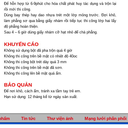
Để hỗn hợp từ 6-9phút cho hóa chất phát huy tác dụng và trộn lại
rồi mới thi công.
Dùng bay thép hay dao nhựa trét một lớp mỏng trước. Đợi khô,
làm phẳng sơ qua bằng giấy nhám rồi tiếp tục thi công lớp hai lấy
độ phẳng hoàn thiện.
Sau 4 – 6 giờ dùng giấy nhám cỡ hạt nhỏ để chà phẳng.
KHUYẾN CÁO
Không sử dụng bột đã pha trộn quá 4 giờ
Không thi công trên bề mặt có nhiệt độ 40oc
Không thi công bột trét dày quá 3 mm
Không thi công trên bề mặt đã sơn.
Không thi công lên bề mặt quá ẩm.
BẢO QUẢN
Để nơi khô, cách ẩm, tránh xa tầm tay trẻ em.
Hạn sử dụng: 12 tháng kể từ ngày sản xuất.
phẩm
Tin tức
Thư viện ảnh
Mạng lưới phân phối