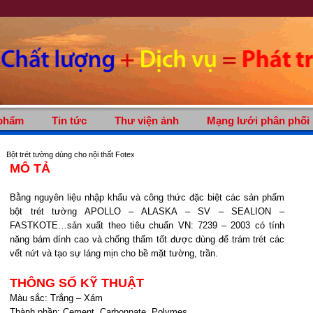
phẩm
Tin tức
Thư viện ảnh
Mạng lưới phân phối
Bột trét tường dùng cho nội thất Fotex
MÔ TẢ
Bằng nguyên liệu nhập khẩu và công thức đặc biệt các sản phẩm
bột trét tường APOLLO – ALASKA – SV – SEALION –
FASTKOTE…sản xuất theo tiêu chuẩn VN: 7239 – 2003 có tính
năng bám dính cao và chống thấm tốt được dùng để trám trét các
vết nứt và tạo sự láng mịn cho bề mặt tường, trần.
THÔNG SỐ KỸ THUẬT
Màu sắc: Trắng – Xám
Thành phần: Cement, Carbonnate, Polymes…