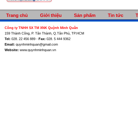
Trang chủ
Giới thiệu
Sản phẩm
Tin tức
T
Công ty TNHH SX TM XNK Quỳnh Minh Quân
159 Thành Công, P. Tân Thành, Q.Tân Phú, TP.HCM
Tel:
028. 22 456 889 -
Fax:
028. 5 444 9362
Email:
quynhminhquan@gmail.com
Website:
www.quynhminhquan.vn