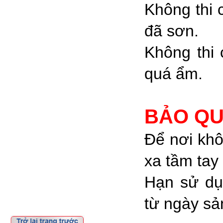
Không thi 
đã sơn.
Không thi 
quá ẩm.
BẢO Q
Để nơi khô
xa tầm tay
Hạn sử dụ
từ ngày sả