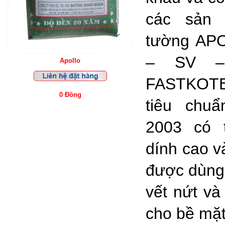
các sản 
tường AP
– SV –
Apollo
FASTKOTE
0 Đồng
tiêu chu
2003 có 
dính cao v
được dùng 
vết nứt và
cho bề mặt