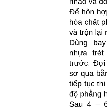
nhão và đồ
Để hỗn hợp
hóa chất p
và trộn lại 
Dùng bay
nhựa tré
trước. Đợi
sơ qua bằn
tiếp tục th
độ phẳng h
Sau 4 – 6