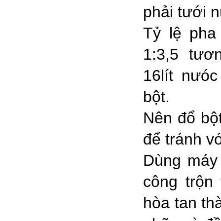
phải tưới 
Tỷ lệ pha 
1:3,5 tư
16lít nưó
bột.
Nên đổ bột
để tránh v
Dùng máy 
công trộn 
hòa tan th