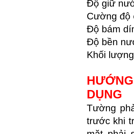
Độ giữ nư
Cường độ 
Độ bám dí
Độ bền nư
Khối lượng 
HƯỚN
DỤNG
Tường phả
trước khi t
mặt phải 