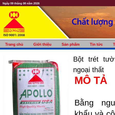
Ngày 09 tháng 08 năm 2026
Trang chủ
Giới thiệu
Sản phẩm
Tin tức
T
Bột trét tư
ngoại thất
MÔ TẢ
Bằng ngu
khẩu và cô