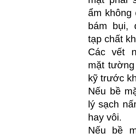
ẩm không 
bám bụi,
tạp chất kh
Các vết n
mặt tường
kỹ trước kh
Nếu bề mặt
lý sạch nấ
hay vôi.
Nếu bề m